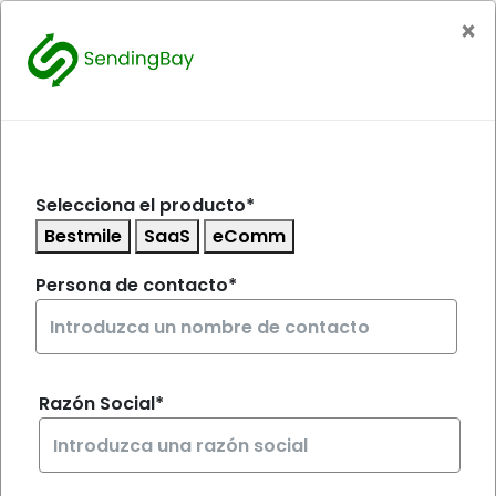
×
Inicia sesión
Bienvenido, por favor, introduzca
Selecciona el producto*
sus datos.
Bestmile
SaaS
eComm
Persona de contacto*
Razón Social*